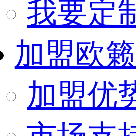
我要定
加盟欧籁
加盟优