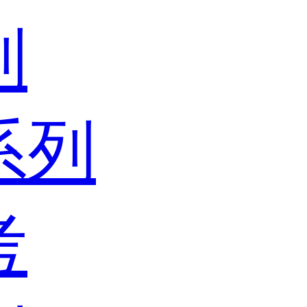
列
系列
考