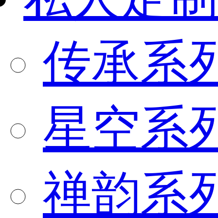
传承系
星空系
禅韵系