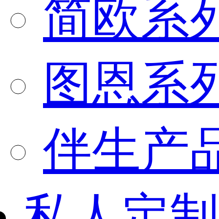
简欧系
图恩系
伴生产
私人定制