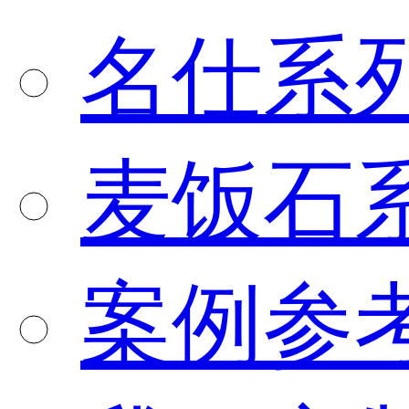
名仕系
麦饭石
案例参