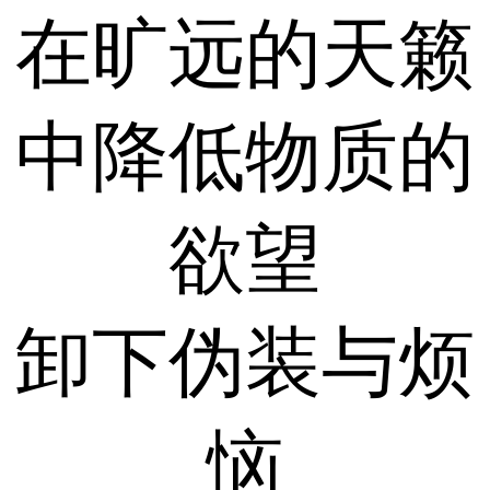
在旷远的天籁
中降低物质的
欲望
卸下伪装与烦
恼