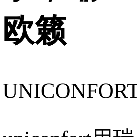
欧籁
UNICONFOR