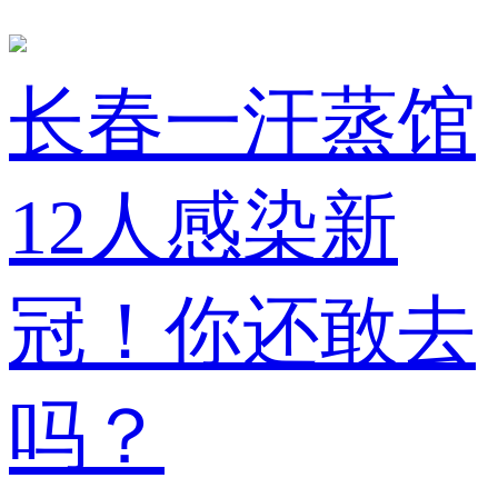
长春一汗蒸馆
12人感染新
冠！你还敢去
吗？